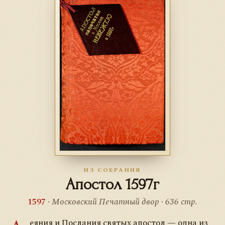
ИЗ СОБРАНИЯ
Апостол 1597г
1597
· Московский Печатный двор · 636 стр.
еяния и Послания святых апостол — одна из