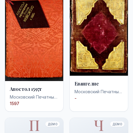
Евангелие
Апостол 1597г
Московский Печатный
Московский Печатный
двор
-
двор
1597
П
Ч
ДЕМО
ДЕМО