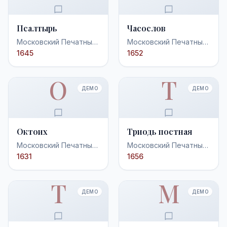
Псалтырь
Часослов
Московский Печатный
Московский Печатный
двор
двор
1645
1652
О
Т
ДЕМО
ДЕМО
Октоих
Триодь постная
Московский Печатный
Московский Печатный
двор
двор
1631
1656
Т
М
ДЕМО
ДЕМО